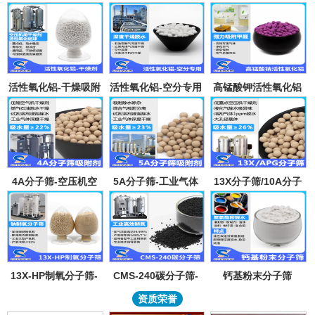
活性氧化铝-干燥吸附
活性氧化铝-空分专用
高锰酸钾活性氧化铝
剂
吸附剂
4A分子筛-空压机空
5A分子筛-工业气体
13X分子筛/10A分子
气气体吸水干燥颗粒-
吸附纯化-溶剂深度除
筛-lpglng燃气干燥除
溶剂试剂深度除水分
水-混合气吸附分离
异味除杂-空气低露点
子筛吸附球
干燥
13X-HP制氧分子筛-
CMS-240碳分子筛-
钙基粉末分子筛
工业大型制氧机分子
工业制氮机吸附剂炭
资质荣誉
筛95氧浓度-制氧钠分
分子筛-99.999%浓度