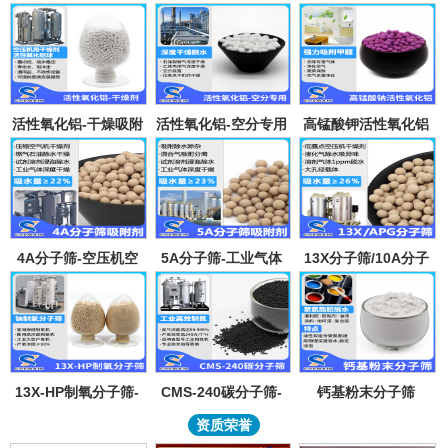
活性氧化铝-干燥吸附
活性氧化铝-空分专用
高锰酸钾活性氧化铝
剂
吸附剂
4A分子筛-空压机空
5A分子筛-工业气体
13X分子筛/10A分子
气气体吸水干燥颗粒-
吸附纯化-溶剂深度除
筛-lpglng燃气干燥除
溶剂试剂深度除水分
水-混合气吸附分离
异味除杂-空气低露点
子筛吸附球
干燥
13X-HP制氧分子筛-
CMS-240碳分子筛-
钙基粉末分子筛
工业大型制氧机分子
工业制氮机吸附剂炭
资质荣誉
筛95氧浓度-制氧钠分
分子筛-99.999%浓度