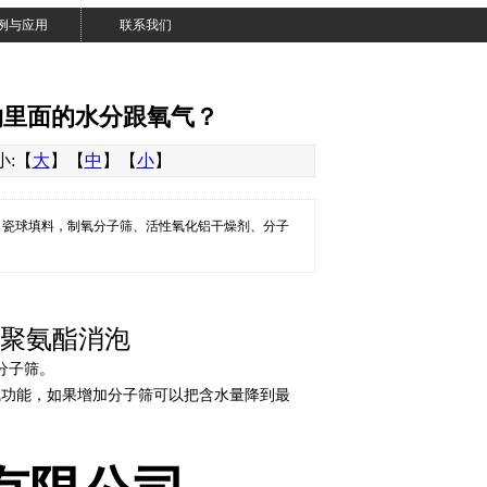
例与应用
联系我们
物里面的水分跟氧气？
大小:【
大
】【
中
】【
小
】
、瓷球填料，制氧分子筛、活性氧化铝干燥剂、分子
 聚氨酯消泡
分子筛。
气功能，如果增加分子筛可以把含水量降到最