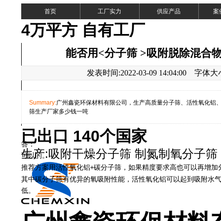
首页
工厂实力
供应产品
案
4万平方 自有工厂
能否用<分子筛 >吸附脱除混合
发表时间:2022-03-09 14:04:00 字体
Summary:
广州鑫瓷环保材料有限公司，生产高质量分子筛、活性氧化铝
筛生产厂家多少钱一吨
已出口 140个国家
答：
生产:吸附干燥分子筛 制氮制氧分子筛
可以的。
粉
推荐方案用活性氧化铝
碳分子筛，如果精度要求高也可以再增加
+
其中碳分子筛有优异的氧吸附性能，活性氧化铝可以起到吸附水
低。