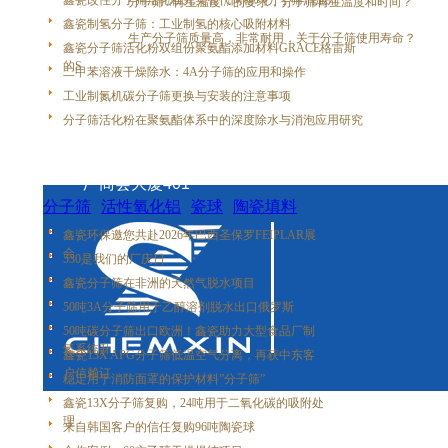
上一篇：
鑫瓷改性分子筛活化粉完美替代阿科玛分子筛消泡剂
分子筛 //再生温度 // 的要求，分子筛再生温度和时间？
鑫瓷制氢分子筛：工业制氢的核心吸附材料
下一篇：
生产分子筛质量高，非常耐用，关于分子筛使用寿命？
鑫瓷分子筛活化粉双组份聚氨酯添加材料GRACE格雷斯
的S
二甲苯溶液干燥除水：4A分子筛的应用和操作
工业制氮机碳分子筛更换与安装的注意事项
分子筛活化粉在聚氨酯体系中的深度除水与消泡应用研究
地址：广州市番禺区市桥街盛泰路盛兴大街31号
厂商会大厦401
分子筛
活性氧化铝
瓷球
陶瓷填料
金属填料
塑料填料
鑫瓷环保邀您共赴2026年巴西圣保罗FEIPLAR展
会
530是我们的厂庆日
鑫瓷分子筛在非洲的天然气脱水项目
50吨3A分子筛用于乙醇溶剂脱水出口俄罗斯
50吨碳分子筛出口欧洲！鑫瓷助力大型食品厂制
氮系统升
鑫瓷13X APG分子筛低温空气分离，再获中东客
户信赖订
稳定用于消防面罩的保护材料”分子筛”
鑫瓷13X分子筛复购，24吨用于二氧化碳的吸附处
理
来自韩国客户的信任复购96吨陶瓷球