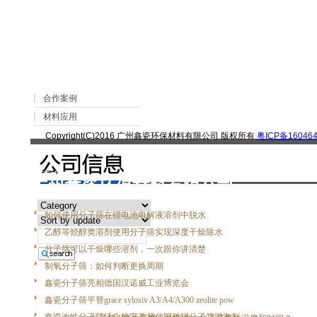
>
> 能否用<分子筛 >吸附脱除混合物里面
网站首页
文章
新闻分类
合作案例
材料应用
Copyright(C)2016 广州鑫瓷环保材料有限公司 版权所有
粤ICP备160464
|
关于我们
|
联系我们
|
客户留言
|
查询
广州鑫瓷环保材料有限公司
如何使用分子筛在锂电池电解液溶剂中脱水
乙醇等烃醇类溶剂使用分子筛实现深度干燥除水
分子筛可以干燥哪些溶剂，一次跟你讲清楚
制氧分子筛：如何判断更换周期
鑫瓷分子筛亮相德国汉诺威工业博览会
鑫瓷分子筛平替grace sylosiv A3/A4/A300 zeolite pow