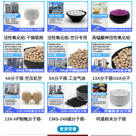
活性氧化铝-干燥吸附
活性氧化铝-空分专用
高锰酸钾活性氧化铝
剂
吸附剂
4A分子筛-空压机空
5A分子筛-工业气体
13X分子筛/10A分子
气气体吸水干燥颗粒-
吸附纯化-溶剂深度除
筛-lpglng燃气干燥除
溶剂试剂深度除水分
水-混合气吸附分离
异味除杂-空气低露点
子筛吸附球
干燥
13X-HP制氧分子筛-
CMS-240碳分子筛-
钙基粉末分子筛
工业大型制氧机分子
工业制氮机吸附剂炭
资质荣誉
筛95氧浓度-制氧钠分
分子筛-99.999%浓度