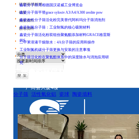
研磨球/填料球
鑫瓷分子筛亮相德国汉诺威工业博览会
硅胶
鑫瓷分子筛平替grace sylosiv A3/A4/A300 zeolite pow
鑫瓷改性分子筛活化粉完美替代阿科玛分子筛消泡剂
规整填料
鑫瓷制氢分子筛：工业制氢的核心吸附材料
散堆填料
鑫瓷分子筛活化粉双组份聚氨酯添加材料GRACE格雷斯
的S
产品查询
二甲苯溶液干燥除水：4A分子筛的应用和操作
工业制氮机碳分子筛更换与安装的注意事项
分子筛活化粉在聚氨酯体系中的深度除水与消泡应用研
究
广州鑫瓷环保材料有限公司
地址：广州市番禺区市桥街盛泰路盛兴大街31号
厂商会大厦4楼
分子筛
活性氧化铝
瓷球
陶瓷填料
金属填料
塑料填料