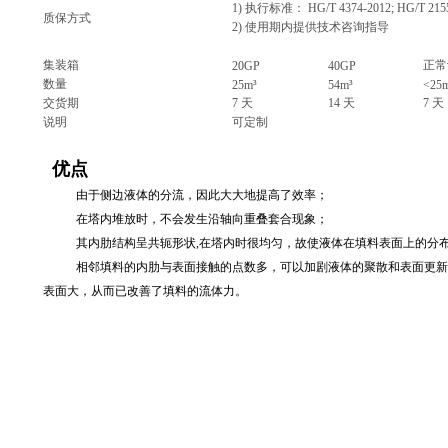
1)
执行标准：
HG/T 4374-2012; HG/T 215
质保方式
2)
使用期内提供技术咨询指导
集装箱
正常
20GP
40GP
数量
25m³
54m³
<25
交货期
7
天
14
天
7
天
说明
可定制
优点
由于侧边液体的分流，因此大大地提高了效率；
在塔内堆放时，不会发生沿轴向重叠套合现象；
其内肋结构呈共轭形状,在塔内时很均匀，故使液体在填料表面上的分
相邻填料的内肋与表面接触的点数多，可以加剧液体的聚散和表面更新
表面大，从而已改善了填料的流体力。