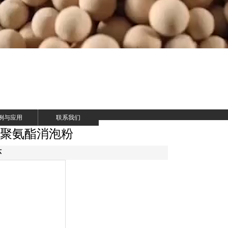
例与应用
联系我们
 聚氨酯消泡粉
环