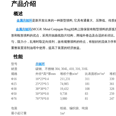
产品介绍
概述
金属共轭环
是新开发出来的一种新型填料, 它具有通量大、压降低、传质
金属共轭环
(MCGR: Metal Conjugate Ring)结构上除保留有
形和鞍形填料的优点，采用共轭曲线肋片结构，两端外卷边及合适的长径比
匀，阻力小，乱堆时取定向排列，故有规整填料的特点，有较好的流体力学
重整装置溶剂油塔中使用，提高了装置的经济效益。
性能
型号
共轭环
材质
碳钢、
不锈钢
304, 304L, 410, 316, 316L
规格
外径
*
高
*
厚
mm
堆积个数
n/m³
比表面积
m²/m³
堆积
Φ16
16*23*0.4
211,231
311
339
Φ25
25*25*0.5
74,985
181
361
Φ38
38*38*0.7
19,432
108
328
Φ50
50*50*0.8
9,738
83
259
Φ76
76*76*0.8
3,980
81
247
包装
纸箱、编织袋、吨袋
最小起订量
1m³