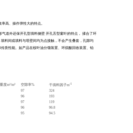
效率高、操作弹性大的特点。
鞍型填料的原弧形气道外还保开孔型填料侧壁 开孔舌型窗叶的特点， 揉合了环
。填料间或填料与塔壁间均为点接触，不会产生叠套，孔隙均
和传质性能。如产品在桉叶油分馏装置、环烷酸回收装置、铂
-1
重度
m²/m³
空隙率
%
干填料因子
m
97
324
96
193
97
119
96
96.8
95
94.5