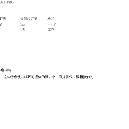
56.1-1995
订购
最低起订量
样品
< 5
个
m³
1m³
1
天
库存
布也均匀；
。这些特点使共轭环对流体的阻力小，而提供气，液相接触的