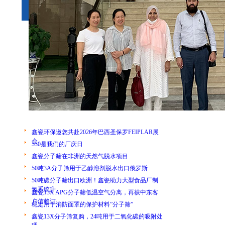
鑫瓷环保邀您共赴2026年巴西圣保罗FEIPLAR展
会
530是我们的厂庆日
鑫瓷分子筛在非洲的天然气脱水项目
50吨3A分子筛用于乙醇溶剂脱水出口俄罗斯
50吨碳分子筛出口欧洲！鑫瓷助力大型食品厂制
氮系统升
鑫瓷13X APG分子筛低温空气分离，再获中东客
户信赖订
稳定用于消防面罩的保护材料”分子筛”
鑫瓷13X分子筛复购，24吨用于二氧化碳的吸附处