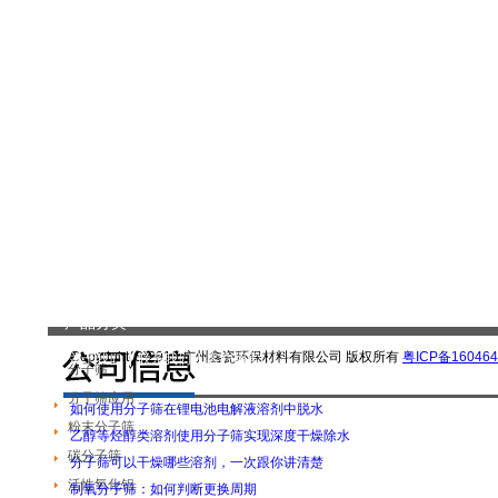
产品分类
Copyright(C)2016 广州鑫瓷环保材料有限公司 版权所有
粤ICP备160464
|
关于我们
|
联系我们
|
客户留言
|
分子筛
分子筛应用
如何使用分子筛在锂电池电解液溶剂中脱水
粉末分子筛
乙醇等烃醇类溶剂使用分子筛实现深度干燥除水
碳分子筛
分子筛可以干燥哪些溶剂，一次跟你讲清楚
活性氧化铝
制氧分子筛：如何判断更换周期