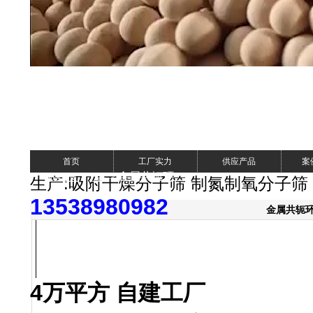
首页
工厂实力
供应产品
案
>
> 金属共轭环
网站首页
产品
生产:吸附干燥分子筛 制氮制氧分子筛
13538980982
金属共轭
4万平方 自建工厂