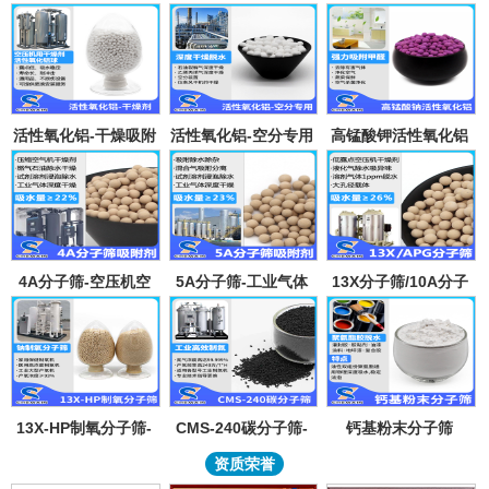
活性氧化铝-干燥吸附
活性氧化铝-空分专用
高锰酸钾活性氧化铝
剂
吸附剂
4A分子筛-空压机空
5A分子筛-工业气体
13X分子筛/10A分子
气气体吸水干燥颗粒-
吸附纯化-溶剂深度除
筛-lpglng燃气干燥除
溶剂试剂深度除水分
水-混合气吸附分离
异味除杂-空气低露点
子筛吸附球
干燥
13X-HP制氧分子筛-
CMS-240碳分子筛-
钙基粉末分子筛
工业大型制氧机分子
工业制氮机吸附剂炭
资质荣誉
筛95氧浓度-制氧钠分
分子筛-99.999%浓度