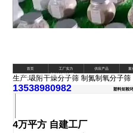
首页
工厂实力
供应产品
案
>
> 塑料矩鞍环
网站首页
产品
生产:吸附干燥分子筛 制氮制氧分子筛
13538980982
塑料矩鞍
4万平方 自建工厂