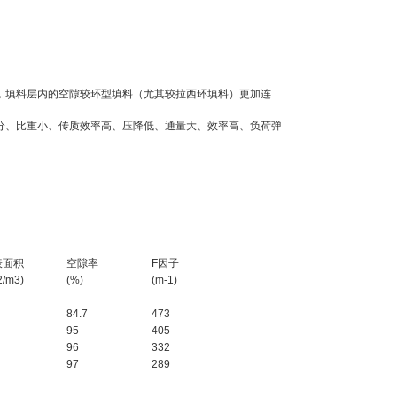
，填料层内的空隙较环型填料（尤其较拉西环填料）更加连
、比重小、传质效率高、压降低、通量大、效率高、负荷弹
表面积
空隙率
F因子
/m3)
(%)
(m
-1
)
84.7
473
95
405
96
332
97
289