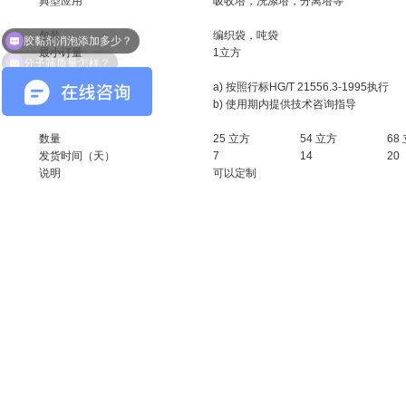
典型应用
吸收塔，洗涤塔，分离塔等
包装
编织袋，吨袋
分子筛质量怎样？
最小订量
1立方
a) 按照行标HG/T 21556.3-1995执行
质保方式
b) 使用期内提供技术咨询指导
数量
25 立方
54 立方
68
发货时间（天）
7
14
20
说明
可以定制