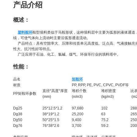
产品介绍
概述：
塑料鞍环
鞍型填料类似于马鞍形状，这种填料层中主要为弧形的液体通道
续，可使气体向上流动时主要沿弧形通道流动。
产品特点：具有空隙率大、压降和传质单元高度低、泛点高、气液接触充分
性大、抗污性好等特点。
广泛应用于石油、化工、氯碱、煤气、环保等行业的填料塔中。
性能：
品名
矩鞍环
材质
PP, RPP, PE, PVC, CPVC, PVDF等
直径*高度*厚度
堆积个数
堆积密度
比
PP矩鞍环参数
(mm)
(n/m
3
)
(kg/m3)
(m2
Dg25
25*12.5*1.2
97,680
102
288
Dg38
38*19*1.2
25,200
63
265
Dg50
50*25*1.5
9,400
75.2
250
Dg76
76*38*2.6
3,700
59.2
200