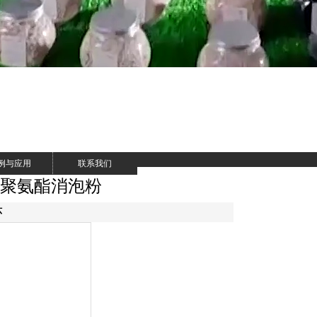
例与应用
联系我们
 聚氨酯消泡粉
环