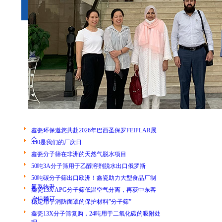
鑫瓷环保邀您共赴2026年巴西圣保罗FEIPLAR展
会
530是我们的厂庆日
鑫瓷分子筛在非洲的天然气脱水项目
50吨3A分子筛用于乙醇溶剂脱水出口俄罗斯
50吨碳分子筛出口欧洲！鑫瓷助力大型食品厂制
氮系统升
鑫瓷13X APG分子筛低温空气分离，再获中东客
户信赖订
稳定用于消防面罩的保护材料”分子筛”
鑫瓷13X分子筛复购，24吨用于二氧化碳的吸附处