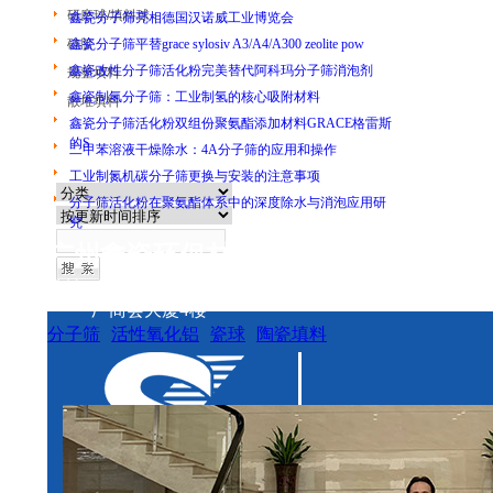
研磨球/填料球
鑫瓷分子筛亮相德国汉诺威工业博览会
硅胶
鑫瓷分子筛平替grace sylosiv A3/A4/A300 zeolite pow
鑫瓷改性分子筛活化粉完美替代阿科玛分子筛消泡剂
规整填料
鑫瓷制氢分子筛：工业制氢的核心吸附材料
散堆填料
鑫瓷分子筛活化粉双组份聚氨酯添加材料GRACE格雷斯
的S
产品查询
二甲苯溶液干燥除水：4A分子筛的应用和操作
工业制氮机碳分子筛更换与安装的注意事项
分子筛活化粉在聚氨酯体系中的深度除水与消泡应用研
究
广州鑫瓷环保材料有限公司
地址：广州市番禺区市桥街盛泰路盛兴大街31号
厂商会大厦4楼
分子筛
活性氧化铝
瓷球
陶瓷填料
金属填料
塑料填料