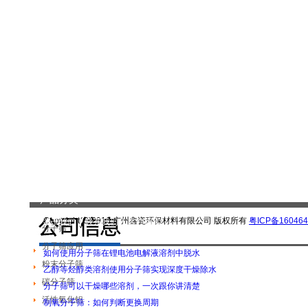
产品分类
Copyright(C)2016 广州鑫瓷环保材料有限公司 版权所有
粤ICP备160464
|
关于我们
|
联系我们
|
客户留言
|
分子筛
分子筛应用
如何使用分子筛在锂电池电解液溶剂中脱水
粉末分子筛
乙醇等烃醇类溶剂使用分子筛实现深度干燥除水
碳分子筛
分子筛可以干燥哪些溶剂，一次跟你讲清楚
活性氧化铝
制氧分子筛：如何判断更换周期