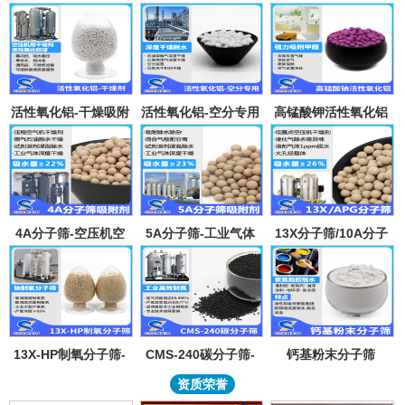
活性氧化铝-干燥吸附
活性氧化铝-空分专用
高锰酸钾活性氧化铝
剂
吸附剂
4A分子筛-空压机空
5A分子筛-工业气体
13X分子筛/10A分子
气气体吸水干燥颗粒-
吸附纯化-溶剂深度除
筛-lpglng燃气干燥除
溶剂试剂深度除水分
水-混合气吸附分离
异味除杂-空气低露点
子筛吸附球
干燥
13X-HP制氧分子筛-
CMS-240碳分子筛-
钙基粉末分子筛
工业大型制氧机分子
工业制氮机吸附剂炭
资质荣誉
筛95氧浓度-制氧钠分
分子筛-99.999%浓度