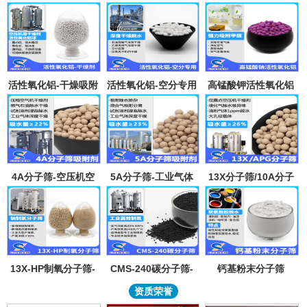
活性氧化铝-干燥吸附
活性氧化铝-空分专用
高锰酸钾活性氧化铝
剂
吸附剂
4A分子筛-空压机空
5A分子筛-工业气体
13X分子筛/10A分子
气气体吸水干燥颗粒-
吸附纯化-溶剂深度除
筛-lpglng燃气干燥除
溶剂试剂深度除水分
水-混合气吸附分离
异味除杂-空气低露点
子筛吸附球
干燥
13X-HP制氧分子筛-
CMS-240碳分子筛-
钙基粉末分子筛
工业大型制氧机分子
工业制氮机吸附剂炭
资质荣誉
筛95氧浓度-制氧钠分
分子筛-99.999%浓度