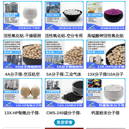
活性氧化铝-干燥吸附
活性氧化铝-空分专用
高锰酸钾活性氧化铝
剂
吸附剂
4A分子筛-空压机空
5A分子筛-工业气体
13X分子筛/10A分子
气气体吸水干燥颗粒-
吸附纯化-溶剂深度除
筛-lpglng燃气干燥除
溶剂试剂深度除水分
水-混合气吸附分离
异味除杂-空气低露点
子筛吸附球
干燥
13X-HP制氧分子筛-
CMS-240碳分子筛-
钙基粉末分子筛
工业大型制氧机分子
工业制氮机吸附剂炭
资质荣誉
筛95氧浓度-制氧钠分
分子筛-99.999%浓度