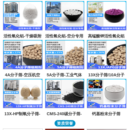
活性氧化铝-干燥吸附
活性氧化铝-空分专用
高锰酸钾活性氧化铝
剂
吸附剂
4A分子筛-空压机空
5A分子筛-工业气体
13X分子筛/10A分子
气气体吸水干燥颗粒-
吸附纯化-溶剂深度除
筛-lpglng燃气干燥除
溶剂试剂深度除水分
水-混合气吸附分离
异味除杂-空气低露点
子筛吸附球
干燥
13X-HP制氧分子筛-
CMS-240碳分子筛-
钙基粉末分子筛
工业大型制氧机分子
工业制氮机吸附剂炭
资质荣誉
筛95氧浓度-制氧钠分
分子筛-99.999%浓度