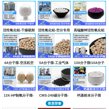
活性氧化铝-干燥吸附
活性氧化铝-空分专用
高锰酸钾活性氧化铝
剂
吸附剂
4A分子筛-空压机空
5A分子筛-工业气体
13X分子筛/10A分子
气气体吸水干燥颗粒-
吸附纯化-溶剂深度除
筛-lpglng燃气干燥除
溶剂试剂深度除水分
水-混合气吸附分离
异味除杂-空气低露点
子筛吸附球
干燥
13X-HP制氧分子筛-
CMS-240碳分子筛-
钙基粉末分子筛
工业大型制氧机分子
工业制氮机吸附剂炭
资质荣誉
筛95氧浓度-制氧钠分
分子筛-99.999%浓度