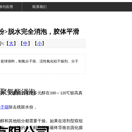
例与应用
联系我们
筛粉>脱水完全消泡，胶体平滑
大小:【
大
】【
中
】【
小
】
、瓷球填料，制氧分子筛、活性氧化铝干燥剂、分子
 聚氨酯消泡
水份
，一般将低聚物多元醇在
～
℃较高真
100
120
分子筛
除去残留水份，
元醇和其他组分
都
需要干燥。如果在溶剂型双组
发泡。含水份的多元醇和颜料最终导致在固化膜