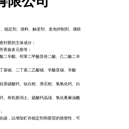
有限公司
层光泽。
剂、稳定剂、填料、触变剂、发泡抑制剂、偶联
密封胶的主体成分；
芳香族多元胺等；
酸二辛酯、邻苯二甲酸异癸二酸、己二酸二辛
丁基锡、二丁基二乙酸锡、辛酸亚锡、辛酸
轻质碳酸钙、钛白粉、滑石粉、氢氧化钙、白
钙、有机膨润土、硫酸钙晶须、氢化蓖麻油酰
；
化碳，以增加贮存稳定剂和胶层的致密性，可
；