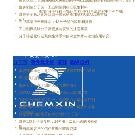
上一篇：
鑫瓷改性分子筛活化粉完美替代阿科玛分子筛消泡剂
活性氧化铝（快脱粉）在化工领域，主要有哪些应用，应用
鑫瓷制氢分子筛：工业制氢的核心吸附材料
下一篇：
添加<分子筛粉>消除<塑料>材料合成过程中产生异味
鑫瓷分子筛活化粉双组份聚氨酯添加材料GRACE格雷斯
的S
二甲苯溶液干燥除水：4A分子筛的应用和操作
工业制氮机碳分子筛更换与安装的注意事项
分子筛活化粉在聚氨酯体系中的深度除水与消泡应用研究
地址：广州市番禺区市桥街盛泰路盛兴大街31号
厂商会大厦401
分子筛
活性氧化铝
瓷球
陶瓷填料
金属填料
塑料填料
鑫瓷环保邀您共赴2026年巴西圣保罗FEIPLAR展
会
530是我们的厂庆日
鑫瓷分子筛在非洲的天然气脱水项目
50吨3A分子筛用于乙醇溶剂脱水出口俄罗斯
50吨碳分子筛出口欧洲！鑫瓷助力大型食品厂制
氮系统升
鑫瓷13X APG分子筛低温空气分离，再获中东客
户信赖订
稳定用于消防面罩的保护材料”分子筛”
鑫瓷13X分子筛复购，24吨用于二氧化碳的吸附处
理
来自韩国客户的信任复购96吨陶瓷球