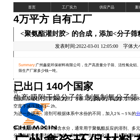
首页
工厂实力
供应产品
案
4万平方 自有工厂
<聚氨酯灌封胶> 的合成，添加<分子
发表时间:2022-03-01 12:05:00 字体
Summary:
广州鑫瓷环保材料有限公司，生产高质量分子筛、活性氧化铝
筛生产厂家多少钱一吨。
已出口 140个国家
答：
生产:吸附干燥分子筛 制氮制氧分子筛
在聚氨酯原料中需要除去水份。
常用工艺是
物理方法
脱除大部分
粉
空度下减压脱水
～
。
1
2h
为进一步脱水，
溶剂
可
根据体系中水份的不同，加入
％～
％
的
2
5
多聚氨酯组分和原料
都
含水分
，
通常用于聚氨酯反应的溶剂、多
分聚氨酯中的溶剂没有除水，则会因产生二氧化碳，引起固化时