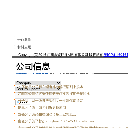
>
> <聚氨酯灌封胶> 的合成，添加<分子
网站首页
文章
新闻分类
合作案例
材料应用
Copyright(C)2016 广州鑫瓷环保材料有限公司 版权所有
粤ICP备160464
|
关于我们
|
联系我们
|
客户留言
|
查询
广州鑫瓷环保材料有限公司
如何使用分子筛在锂电池电解液溶剂中脱水
乙醇等烃醇类溶剂使用分子筛实现深度干燥除水
分子筛可以干燥哪些溶剂，一次跟你讲清楚
制氧分子筛：如何判断更换周期
鑫瓷分子筛亮相德国汉诺威工业博览会
鑫瓷分子筛平替grace sylosiv A3/A4/A300 zeolite pow