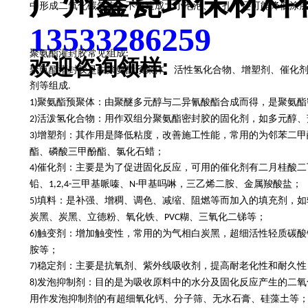
广州鑫瓷环保材料
中形成二氧化碳气泡，不仅造成大小泡泡、针孔，还可能降低涂
13533286259
聚氨酯
灌封胶
常见组成
:
欢迎咨询领样:
聚氨酯
灌封胶
是由聚氨酯预聚体、活性氢化合物、增塑剂、催化
剂等组成
.
聚氨酯预聚体：由聚醚多元醇与二异氰酸酯合成而得，是聚氨酯
1)
活泼氢化合物：用作双组分聚氨酯密封胶的固化剂，如多元醇、
2)
增塑剂：其作用是降低粘度，改善施工性能，常用的为邻苯二甲
3)
酯、磷酸三甲酚酯、氯化石蜡；
催化剂：主要是为了促进固化反应，可用的催化剂有二月桂酸二
4)
铅、
三甲基哌嗪、
甲基吗啉，三乙烯二胺、金属羧酸盐；
1,2,4-
N-
填料：是补强、增稠、调色、减缩、阻燃等而加入的填充剂，如
5)
炭黑、炭黑、立德粉、氧化铁、
糊、三氧化二锑等；
PVC
触变剂：增加触变性，常用的为气相白炭黑，超细活性轻质碳酸
6)
胺等；
稳定剂：主要是抗氧剂、紫外线吸收剂，提高耐老化性和耐久性
7)
发泡抑制剂：目的是为吸收原料中的水分及固化反应产生的二氧
8)
用作发泡抑制剂的有超细氧化钙、分子筛、无水石膏、硅藻土等