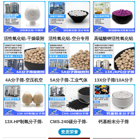
活性氧化铝-干燥吸附
活性氧化铝-空分专用
高锰酸钾活性氧化铝
剂
吸附剂
4A分子筛-空压机空
5A分子筛-工业气体
13X分子筛/10A分子
气气体吸水干燥颗粒-
吸附纯化-溶剂深度除
筛-lpglng燃气干燥除
溶剂试剂深度除水分
水-混合气吸附分离
异味除杂-空气低露点
子筛吸附球
干燥
13X-HP制氧分子筛-
CMS-240碳分子筛-
钙基粉末分子筛
工业大型制氧机分子
工业制氮机吸附剂炭
资质荣誉
筛95氧浓度-制氧钠分
分子筛-99.999%浓度