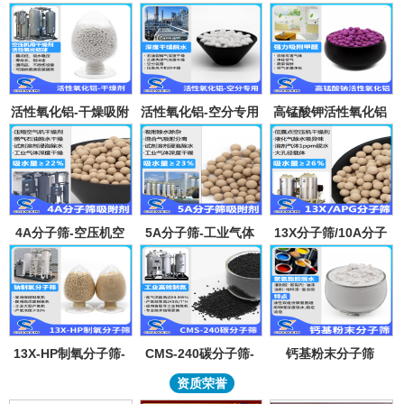
活性氧化铝-干燥吸附
活性氧化铝-空分专用
高锰酸钾活性氧化铝
剂
吸附剂
4A分子筛-空压机空
5A分子筛-工业气体
13X分子筛/10A分子
气气体吸水干燥颗粒-
吸附纯化-溶剂深度除
筛-lpglng燃气干燥除
溶剂试剂深度除水分
水-混合气吸附分离
异味除杂-空气低露点
子筛吸附球
干燥
13X-HP制氧分子筛-
CMS-240碳分子筛-
钙基粉末分子筛
工业大型制氧机分子
工业制氮机吸附剂炭
资质荣誉
筛95氧浓度-制氧钠分
分子筛-99.999%浓度