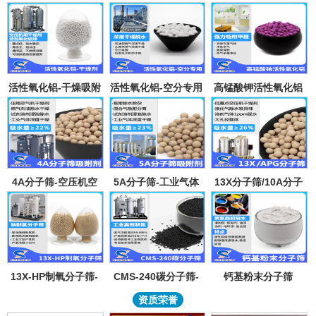
活性氧化铝-干燥吸附
活性氧化铝-空分专用
高锰酸钾活性氧化铝
剂
吸附剂
4A分子筛-空压机空
5A分子筛-工业气体
13X分子筛/10A分子
气气体吸水干燥颗粒-
吸附纯化-溶剂深度除
筛-lpglng燃气干燥除
溶剂试剂深度除水分
水-混合气吸附分离
异味除杂-空气低露点
子筛吸附球
干燥
13X-HP制氧分子筛-
CMS-240碳分子筛-
钙基粉末分子筛
工业大型制氧机分子
工业制氮机吸附剂炭
资质荣誉
筛95氧浓度-制氧钠分
分子筛-99.999%浓度