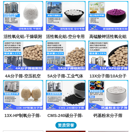
活性氧化铝-干燥吸附
活性氧化铝-空分专用
高锰酸钾活性氧化铝
剂
吸附剂
4A分子筛-空压机空
5A分子筛-工业气体
13X分子筛/10A分子
气气体吸水干燥颗粒-
吸附纯化-溶剂深度除
筛-lpglng燃气干燥除
溶剂试剂深度除水分
水-混合气吸附分离
异味除杂-空气低露点
子筛吸附球
干燥
13X-HP制氧分子筛-
CMS-240碳分子筛-
钙基粉末分子筛
工业大型制氧机分子
工业制氮机吸附剂炭
资质荣誉
筛95氧浓度-制氧钠分
分子筛-99.999%浓度