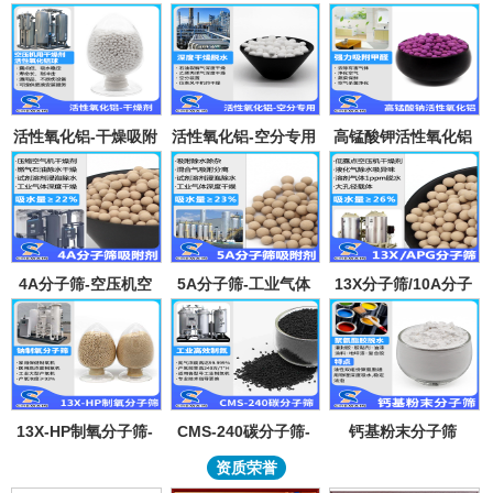
活性氧化铝-干燥吸附
活性氧化铝-空分专用
高锰酸钾活性氧化铝
剂
吸附剂
4A分子筛-空压机空
5A分子筛-工业气体
13X分子筛/10A分子
气气体吸水干燥颗粒-
吸附纯化-溶剂深度除
筛-lpglng燃气干燥除
溶剂试剂深度除水分
水-混合气吸附分离
异味除杂-空气低露点
子筛吸附球
干燥
13X-HP制氧分子筛-
CMS-240碳分子筛-
钙基粉末分子筛
工业大型制氧机分子
工业制氮机吸附剂炭
资质荣誉
筛95氧浓度-制氧钠分
分子筛-99.999%浓度