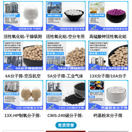
活性氧化铝-干燥吸附
活性氧化铝-空分专用
高锰酸钾活性氧化铝
剂
吸附剂
4A分子筛-空压机空
5A分子筛-工业气体
13X分子筛/10A分子
气气体吸水干燥颗粒-
吸附纯化-溶剂深度除
筛-lpglng燃气干燥除
溶剂试剂深度除水分
水-混合气吸附分离
异味除杂-空气低露点
子筛吸附球
干燥
13X-HP制氧分子筛-
CMS-240碳分子筛-
钙基粉末分子筛
工业大型制氧机分子
工业制氮机吸附剂炭
资质荣誉
筛95氧浓度-制氧钠分
分子筛-99.999%浓度