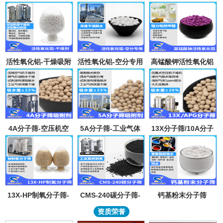
活性氧化铝-干燥吸附
活性氧化铝-空分专用
高锰酸钾活性氧化铝
剂
吸附剂
4A分子筛-空压机空
5A分子筛-工业气体
13X分子筛/10A分子
气气体吸水干燥颗粒-
吸附纯化-溶剂深度除
筛-lpglng燃气干燥除
溶剂试剂深度除水分
水-混合气吸附分离
异味除杂-空气低露点
子筛吸附球
干燥
13X-HP制氧分子筛-
CMS-240碳分子筛-
钙基粉末分子筛
工业大型制氧机分子
工业制氮机吸附剂炭
资质荣誉
筛95氧浓度-制氧钠分
分子筛-99.999%浓度