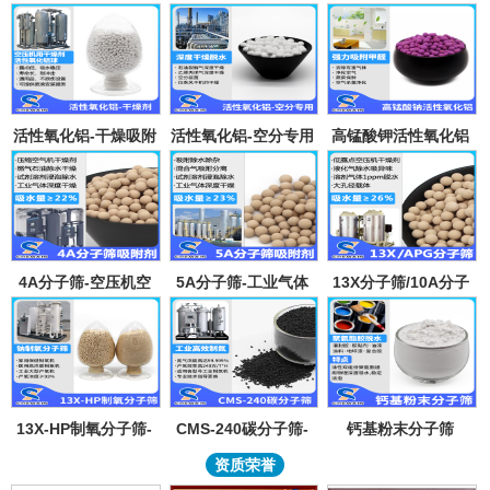
活性氧化铝-干燥吸附
活性氧化铝-空分专用
高锰酸钾活性氧化铝
剂
吸附剂
4A分子筛-空压机空
5A分子筛-工业气体
13X分子筛/10A分子
气气体吸水干燥颗粒-
吸附纯化-溶剂深度除
筛-lpglng燃气干燥除
溶剂试剂深度除水分
水-混合气吸附分离
异味除杂-空气低露点
子筛吸附球
干燥
13X-HP制氧分子筛-
CMS-240碳分子筛-
钙基粉末分子筛
工业大型制氧机分子
工业制氮机吸附剂炭
资质荣誉
筛95氧浓度-制氧钠分
分子筛-99.999%浓度