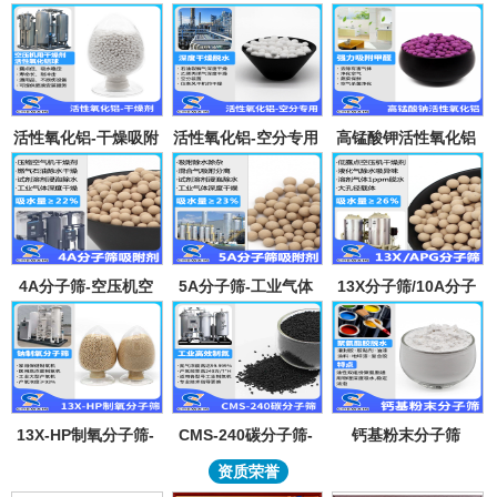
活性氧化铝-干燥吸附
活性氧化铝-空分专用
高锰酸钾活性氧化铝
剂
吸附剂
4A分子筛-空压机空
5A分子筛-工业气体
13X分子筛/10A分子
气气体吸水干燥颗粒-
吸附纯化-溶剂深度除
筛-lpglng燃气干燥除
溶剂试剂深度除水分
水-混合气吸附分离
异味除杂-空气低露点
子筛吸附球
干燥
13X-HP制氧分子筛-
CMS-240碳分子筛-
钙基粉末分子筛
工业大型制氧机分子
工业制氮机吸附剂炭
资质荣誉
筛95氧浓度-制氧钠分
分子筛-99.999%浓度