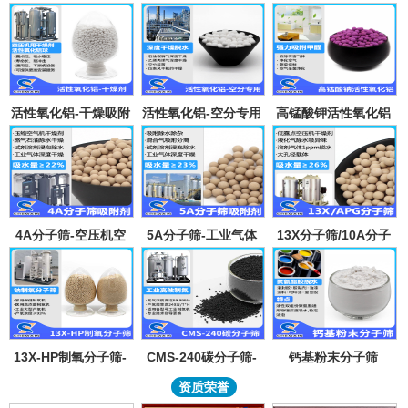
活性氧化铝-干燥吸附
活性氧化铝-空分专用
高锰酸钾活性氧化铝
剂
吸附剂
4A分子筛-空压机空
5A分子筛-工业气体
13X分子筛/10A分子
气气体吸水干燥颗粒-
吸附纯化-溶剂深度除
筛-lpglng燃气干燥除
溶剂试剂深度除水分
水-混合气吸附分离
异味除杂-空气低露点
子筛吸附球
干燥
13X-HP制氧分子筛-
CMS-240碳分子筛-
钙基粉末分子筛
工业大型制氧机分子
工业制氮机吸附剂炭
资质荣誉
筛95氧浓度-制氧钠分
分子筛-99.999%浓度