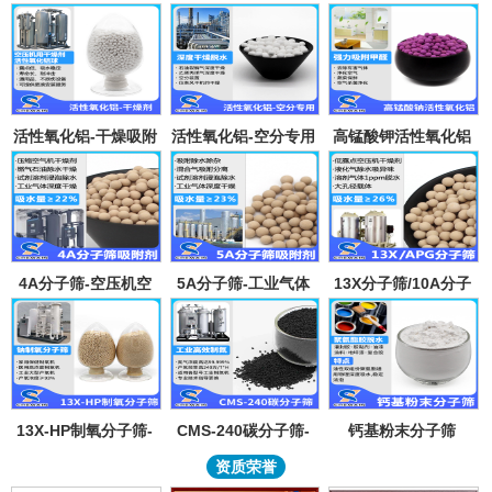
活性氧化铝-干燥吸附
活性氧化铝-空分专用
高锰酸钾活性氧化铝
剂
吸附剂
4A分子筛-空压机空
5A分子筛-工业气体
13X分子筛/10A分子
气气体吸水干燥颗粒-
吸附纯化-溶剂深度除
筛-lpglng燃气干燥除
溶剂试剂深度除水分
水-混合气吸附分离
异味除杂-空气低露点
子筛吸附球
干燥
13X-HP制氧分子筛-
CMS-240碳分子筛-
钙基粉末分子筛
工业大型制氧机分子
工业制氮机吸附剂炭
资质荣誉
筛95氧浓度-制氧钠分
分子筛-99.999%浓度