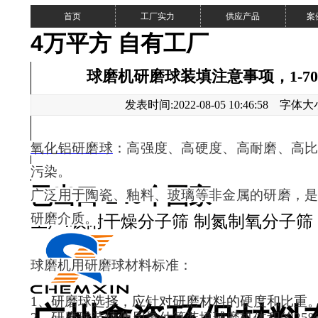
首页
工厂实力
供应产品
案
4万平方 自有工厂
球磨机研磨球装填注意事项，1-7
发表时间:2022-08-05 10:46:58 字体
氧化铝研磨球
：
高强度、高硬度、高耐磨、
高
污染
。
已出口 140个国家
广泛用于陶瓷、釉料、玻璃等非金属的研磨，
研磨介质。
生产:吸附干燥分子筛 制氮制氧分子筛
粉
球磨机用研磨球材料标准：
1、研磨球选择，应针对研磨材料的硬度和比重
2、研磨球装填使用量估算装填球磨机体积的25%