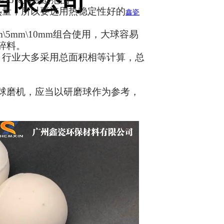
有限公司
热量，所以要选用热稳定性好的
鑫瓷
5mm\10mm组合使用，大球容易
碎料。
，行业大多采用
总面积相等计算，总
球磨机，应当以研磨球作为参考，