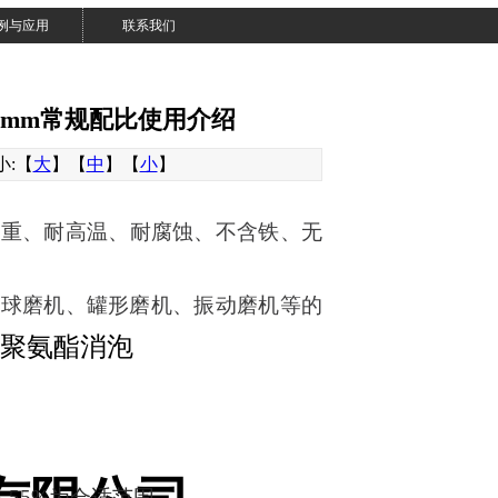
例与应用
联系我们
0mm常规配比使用介绍
大小:【
大
】【
中
】【
小
】
比重、耐高温、耐腐蚀、不含铁、无
是球磨机、罐形磨机、振动磨机等的
 聚氨酯消泡
。
-55%为合适范围