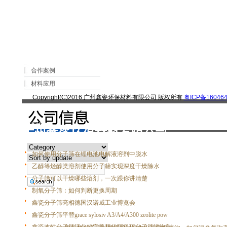
>
> 球磨机研磨球装填注意事项，1-70mm
网站首页
文章
新闻分类
合作案例
材料应用
Copyright(C)2016 广州鑫瓷环保材料有限公司 版权所有
粤ICP备160464
|
关于我们
|
联系我们
|
客户留言
|
查询
广州鑫瓷环保材料有限公司
如何使用分子筛在锂电池电解液溶剂中脱水
乙醇等烃醇类溶剂使用分子筛实现深度干燥除水
分子筛可以干燥哪些溶剂，一次跟你讲清楚
制氧分子筛：如何判断更换周期
鑫瓷分子筛亮相德国汉诺威工业博览会
鑫瓷分子筛平替grace sylosiv A3/A4/A300 zeolite pow