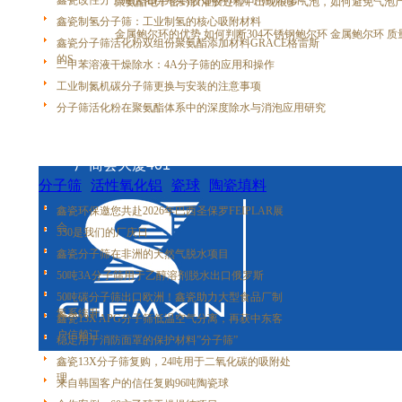
上一篇：
鑫瓷改性分子筛活化粉完美替代阿科玛分子筛消泡剂
聚氨酯电子密封胶灌胶过程中出现很多气泡，如何避免气泡
鑫瓷制氢分子筛：工业制氢的核心吸附材料
下一篇：
金属鲍尔环的优势 如何判断304不锈钢鲍尔环 金属鲍尔环 质
鑫瓷分子筛活化粉双组份聚氨酯添加材料GRACE格雷斯
的S
二甲苯溶液干燥除水：4A分子筛的应用和操作
工业制氮机碳分子筛更换与安装的注意事项
分子筛活化粉在聚氨酯体系中的深度除水与消泡应用研究
地址：广州市番禺区市桥街盛泰路盛兴大街31号
厂商会大厦401
分子筛
活性氧化铝
瓷球
陶瓷填料
金属填料
塑料填料
鑫瓷环保邀您共赴2026年巴西圣保罗FEIPLAR展
会
530是我们的厂庆日
鑫瓷分子筛在非洲的天然气脱水项目
50吨3A分子筛用于乙醇溶剂脱水出口俄罗斯
50吨碳分子筛出口欧洲！鑫瓷助力大型食品厂制
氮系统升
鑫瓷13X APG分子筛低温空气分离，再获中东客
户信赖订
稳定用于消防面罩的保护材料”分子筛”
鑫瓷13X分子筛复购，24吨用于二氧化碳的吸附处
理
来自韩国客户的信任复购96吨陶瓷球