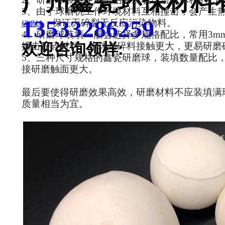
广州鑫瓷环保材料
3、由于球磨机工作环境材料互相撞击，会产生
13533286259
，保证无碎裂无反应污染物料。
研磨球
4、研磨球装填一般会选择多规格配比，常用3mm\
欢迎咨询领样:
撞击粉碎材料，小球与碎料接触更大，更易研磨
5、三种尺寸规格的鑫瓷研磨球，装填数量配比
接研磨触面更大。
最后要使得研磨效果高效，研磨材料不应装填满
质量相当为宜。