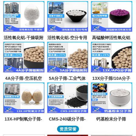
活性氧化铝-干燥吸附
活性氧化铝-空分专用
高锰酸钾活性氧化铝
剂
吸附剂
4A分子筛-空压机空
5A分子筛-工业气体
13X分子筛/10A分子
气气体吸水干燥颗粒-
吸附纯化-溶剂深度除
筛-lpglng燃气干燥除
溶剂试剂深度除水分
水-混合气吸附分离
异味除杂-空气低露点
子筛吸附球
干燥
13X-HP制氧分子筛-
CMS-240碳分子筛-
钙基粉末分子筛
工业大型制氧机分子
工业制氮机吸附剂炭
资质荣誉
筛95氧浓度-制氧钠分
分子筛-99.999%浓度