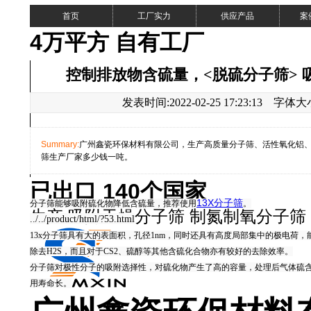
首页
工厂实力
供应产品
案
4万平方 自有工厂
控制排放物含硫量，<脱硫分子筛> 
发表时间:2022-02-25 17:23:13 字体
Summary:
广州鑫瓷环保材料有限公司，生产高质量分子筛、活性氧化铝
筛生产厂家多少钱一吨。
已出口 140个国家
13X
分子筛
分子筛能够吸附硫化物降低含硫量，推荐使用
。
生产:吸附干燥分子筛 制氮制氧分子筛
../../product/html/?53.html
粉
13x
分子筛具有大的表面积，
孔径
1nm
，
同时还具有高度局部集中的极电荷，
除去
H2S，而且对于CS2、硫醇等其他含硫化合物亦有较好的去除效率。
分子筛对极性分子的吸附选择性，对硫化物产生了高的容量，处理后气体硫
用
寿命长。