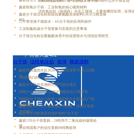
上一篇：
鑫瓷改性分子筛活化粉完美替代阿科玛分子筛消泡剂
制取高纯度酒精，给<乙醇脱水分子筛> 用什么分子筛实现
鑫瓷制氢分子筛：工业制氢的核心吸附材料
下一篇：
活性氧化铝（快脱粉）在化工领域，主要有哪些应用，应用
鑫瓷分子筛活化粉双组份聚氨酯添加材料GRACE格雷斯
的S
二甲苯溶液干燥除水：4A分子筛的应用和操作
工业制氮机碳分子筛更换与安装的注意事项
分子筛活化粉在聚氨酯体系中的深度除水与消泡应用研究
地址：广州市番禺区市桥街盛泰路盛兴大街31号
厂商会大厦401
分子筛
活性氧化铝
瓷球
陶瓷填料
金属填料
塑料填料
鑫瓷环保邀您共赴2026年巴西圣保罗FEIPLAR展
会
530是我们的厂庆日
鑫瓷分子筛在非洲的天然气脱水项目
50吨3A分子筛用于乙醇溶剂脱水出口俄罗斯
50吨碳分子筛出口欧洲！鑫瓷助力大型食品厂制
氮系统升
鑫瓷13X APG分子筛低温空气分离，再获中东客
户信赖订
稳定用于消防面罩的保护材料”分子筛”
鑫瓷13X分子筛复购，24吨用于二氧化碳的吸附处
理
来自韩国客户的信任复购96吨陶瓷球