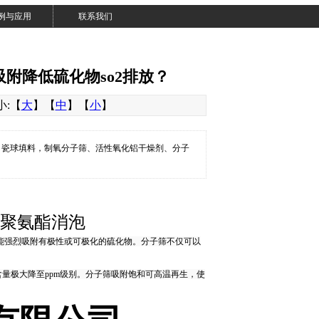
例与应用
联系我们
吸附降低硫化物so2排放？
大小:【
大
】【
中
】【
小
】
、瓷球填料，制氧分子筛、活性氧化铝干燥剂、分子
 聚氨酯消泡
能强烈吸附有极性或可极化的
硫化物
。分子筛不仅可以
含量
极大
降至
ppm
级别
。分子筛
吸附饱和可高温
再生，
使