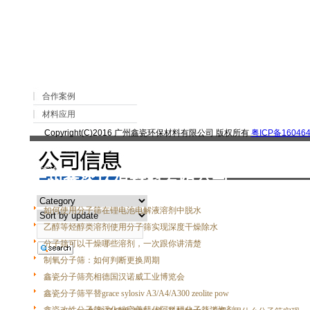
>
> 控制排放物含硫量，<脱硫分子筛> 吸附
网站首页
文章
新闻分类
合作案例
材料应用
Copyright(C)2016 广州鑫瓷环保材料有限公司 版权所有
粤ICP备160464
|
关于我们
|
联系我们
|
客户留言
|
查询
广州鑫瓷环保材料有限公司
如何使用分子筛在锂电池电解液溶剂中脱水
乙醇等烃醇类溶剂使用分子筛实现深度干燥除水
分子筛可以干燥哪些溶剂，一次跟你讲清楚
制氧分子筛：如何判断更换周期
鑫瓷分子筛亮相德国汉诺威工业博览会
鑫瓷分子筛平替grace sylosiv A3/A4/A300 zeolite pow